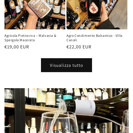
Agricola Pietraviva – Malvasia &
Agro Condimento Balsamico - Villa
Spergola Macerata
Canali
Prezzo
€19,00 EUR
Prezzo
€22,00 EUR
di
di
listino
listino
Visualizza tutto