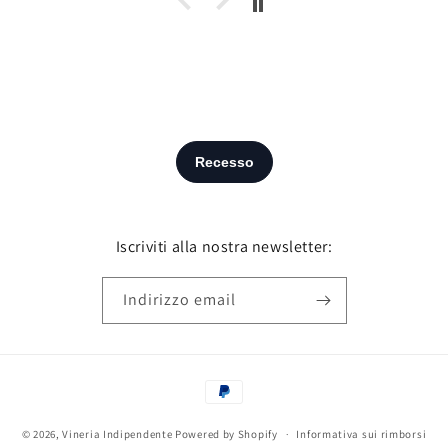
Iscriviti alla nostra newsletter:
Indirizzo email
Metodi
di
© 2026,
Vineria Indipendente
Powered by Shopify
pagamento
Informativa sui rimborsi